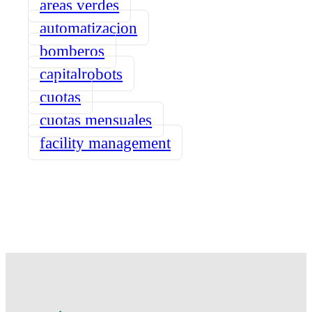
areas verdes
automatizacion
bomberos
capitalrobots
cuotas
cuotas mensuales
facility management