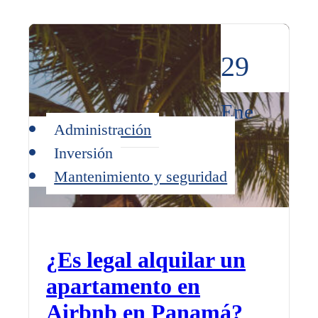
29
Ene
Administración
Inversión
Mantenimiento y seguridad
¿Es legal alquilar un
apartamento en
Airbnb en Panamá?