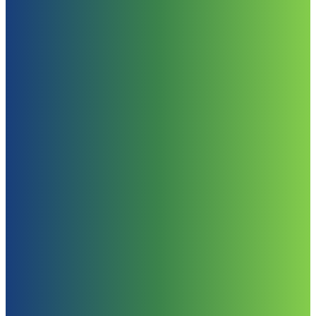
Nuestros
Servicios
Nuestras soluciones
brindan administración
integral, mantenimiento
óptimo y atención
inmediata de